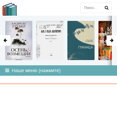
LITMIR
.ORG
Наше меню (нажмите)