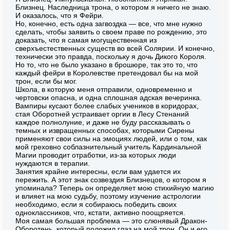
Близнец. Наследница трона, о котором я ничего не знаю.
И оказалось, что я Фейри.
Но, конечно, есть одна загвоздка — все, что мне нужно
сделать, чтобы заявить о своем праве по рождению, это
доказать, что я самая могущественная из
сверхъестественных существ во всей Солярии. И конечно,
технически это правда, поскольку я дочь Дикого Короля.
Но то, что не было указано в брошюре, так это то, что
каждый фейри в Королевстве претендовал бы на мой
трон, если бы мог.
Школа, в которую меня отправили, одновременно и
чертовски опасна, и одна сплошная адская вечеринка.
Вампиры кусают более слабых учеников в коридорах,
стая Оборотней устраивает оргии в Лесу Стенаний
каждое полнолуние, и даже не буду рассказывать о
темных и извращенных способах, которыми Сирены
применяют свои силы на эмоциях людей, или о том, как
мой греховно соблазнительный учитель Кардинальной
Магии проводит отработки, из-за которых люди
нуждаются в терапии.
Занятия крайне интересны, если вам удается их
пережить. А этот знак созвездия Близнецов, о котором я
упоминала? Теперь он определяет мою стихийную магию
и влияет на мою судьбу, поэтому изучение астрологии
необходимо, если я собираюсь победить своих
одноклассников, что, кстати, активно поощряется.
Моя самая большая проблема — это слюнявый Дракон-
Оборотень, который положил глаз на мой трон. Он и его