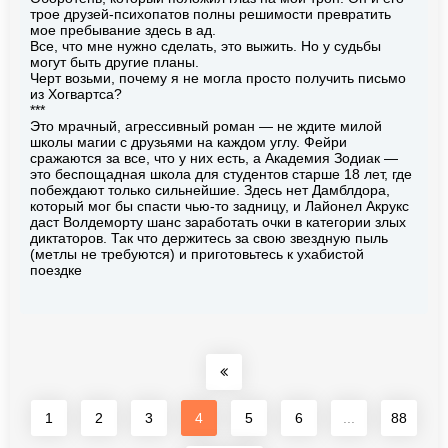
трое друзей-психопатов полны решимости превратить
мое пребывание здесь в ад.
Все, что мне нужно сделать, это выжить. Но у судьбы
могут быть другие планы.
Черт возьми, почему я не могла просто получить письмо
из Хогвартса?
***
Это мрачный, агрессивный роман — не ждите милой
школы магии с друзьями на каждом углу. Фейри
сражаются за все, что у них есть, а Академия Зодиак —
это беспощадная школа для студентов старше 18 лет, где
побеждают только сильнейшие. Здесь нет Дамблдора,
который мог бы спасти чью-то задницу, и Лайонел Акрукс
даст Волдеморту шанс заработать очки в категории злых
диктаторов. Так что держитесь за свою звездную пыль
(метлы не требуются) и приготовьтесь к ухабистой
поездке
1
2
3
4
5
6
...
88