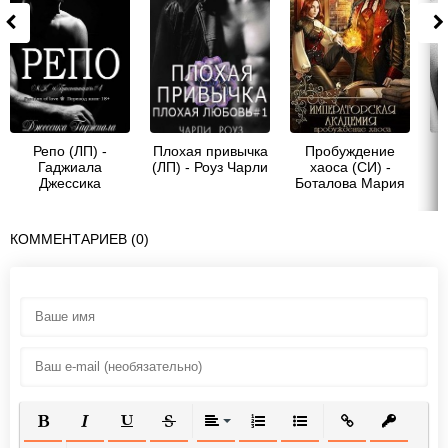
Репо (ЛП) -
Плохая привычка
Пробуждение
Гаджиала
(ЛП) - Роуз Чарли
хаоса (СИ) -
Джессика
Боталова Мария
КОММЕНТАРИЕВ (0)
ПОЛУЖИРНЫЙ
КУРСИВ
ПОДЧЕРКНУТЫЙ
ЗАЧЕРКНУТЫЙ
ВЫРАВНИВАНИЕ
НУМЕРОВАННЫЙ СПИСОК
МАРКИРОВАННЫЙ СП
ВСТАВИТЬ ССЫ
ВСТАВИТ