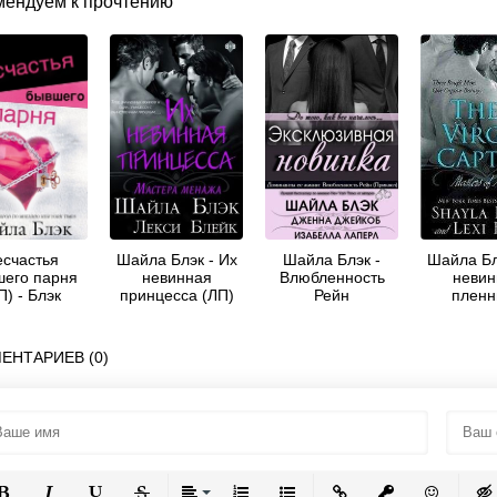
мендуем к прочтению
есчастья
Шайла Блэк - Их
Шайла Блэк -
Шайла Бл
его парня
невинная
Влюбленность
невин
П) - Блэк
принцесса (ЛП)
Рейн
пленн
Шайла
ЕНТАРИЕВ (0)