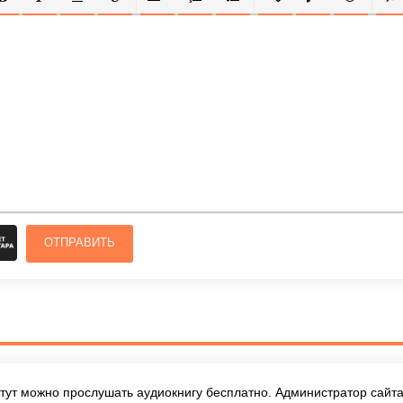
ОЛУЖИРНЫЙ
КУРСИВ
ПОДЧЕРКНУТЫЙ
ЗАЧЕРКНУТЫЙ
ВЫРАВНИВАНИЕ
НУМЕРОВАННЫЙ СПИСОК
МАРКИРОВАННЫЙ СПИСОК
ВСТАВИТЬ ССЫЛКУ
ВСТАВИТЬ ЗАЩ
ВСТАВИТЬ
ВСТ
ОТПРАВИТЬ
тут можно прослушать аудиокнигу бесплатно. Администратор сайта 