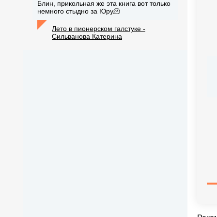
Блин, прикольная же эта книга вот только
немного стыдно за Юру🫠
Лето в пионерском галстуке -
Сильванова Катерина