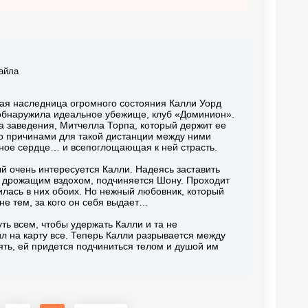
айла
ая наследница огромного состояния Калли Уорд
е обнаружила идеальное убежище, клуб «Доминион».
а заведения, Митчелла Торпа, который держит ее
его причинами для такой дистанции между ними
енное сердце… и всепоглощающая к ней страсть.
й очень интересуется Калли. Надеясь заставить
им дрожащим вздохом, подчиняется Шону. Проходит
илась в них обоих. Но нежный любовник, который
не тем, за кого он себя выдает…
ть всем, чтобы удержать Калли и та не
ил на карту все. Теперь Калли разрывается между
ять, ей придется подчиниться телом и душой им