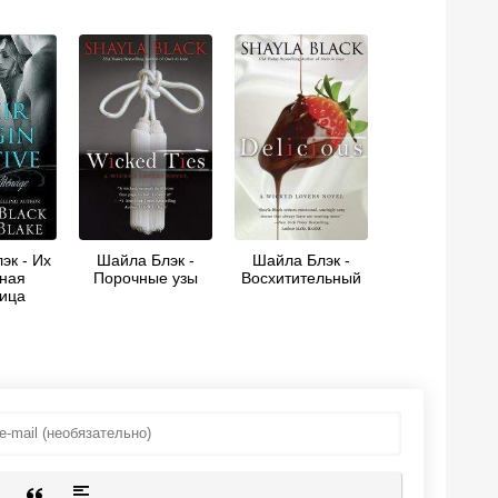
эк - Их
Шайла Блэк -
Шайла Блэк -
ная
Порочные узы
Восхитительный
ица