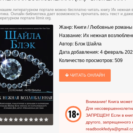
нашем литературном портале можно бесплатно читать книгу Их нежная 
тика. Онлайн библиотека дает возможность прочитать весь текст и даж
ературном портале litmir.org.
Жанр:
Книги
/
Любовные романы
Название:
Их нежная возлюблен
Автор:
Блэк Шайла
Дата добавления:
4 февраль 202
Количество просмотров:
509
ЧИТАТЬ ОНЛАЙН
Внимание! Книга может
Для несовершеннолетни
ЗАПРЕЩЕН!
Если в кни
другого, запрещенного 
readbookfedya@gmail.c