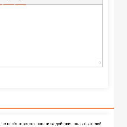
ИЩЕННУЮ ССЫЛКУ
 СМАЙЛИК
АВКА СКРЫТОГО ТЕКСТА
ВСТАВКА ЦИТАТЫ
ВСТАВКА СПОЙЛЕРА
0
не несёт ответственности за действия пользователей