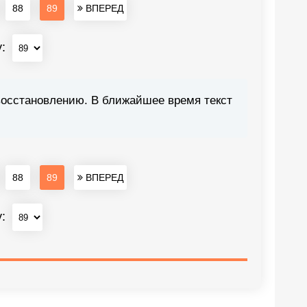
88
89
ВПЕРЕД
у:
восстановлению. В ближайшее время текст
88
89
ВПЕРЕД
у: