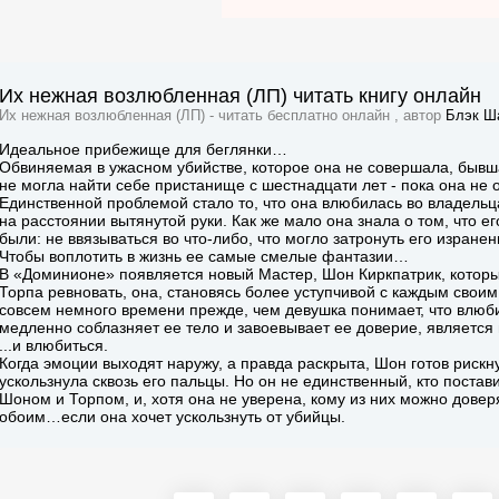
Их нежная возлюбленная (ЛП) читать книгу онлайн
Их нежная возлюбленная (ЛП) - читать бесплатно онлайн , автор
Блэк Ш
Идеальное прибежище для беглянки…
Обвиняемая в ужасном убийстве, которое она не совершала, бывш
не могла найти себе пристанище с шестнадцати лет - пока она н
Единственной проблемой стало то, что она влюбилась во владельц
на расстоянии вытянутой руки. Как же мало она знала о том, что 
были: не ввязываться во что-либо, что могло затронуть его изран
Чтобы воплотить в жизнь ее самые смелые фантазии…
В «Доминионе» появляется новый Мастер, Шон Киркпатрик, которы
Торпа ревновать, она, становясь более уступчивой с каждым сво
совсем немного времени прежде, чем девушка понимает, что влюб
медленно соблазняет ее тело и завоевывает ее доверие, является 
...и влюбиться.
Когда эмоции выходят наружу, а правда раскрыта, Шон готов рискну
ускользнула сквозь его пальцы. Но он не единственный, кто постав
Шоном и Торпом, и, хотя она не уверена, кому из них можно довер
обоим…если она хочет ускользнуть от убийцы.