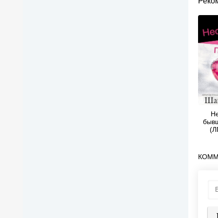
Реко
Н
бывш
(Л
КОММ