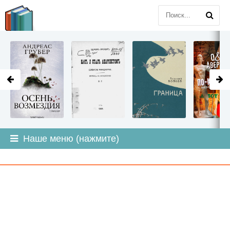
LITMIR
.ORG
Наше меню (нажмите)