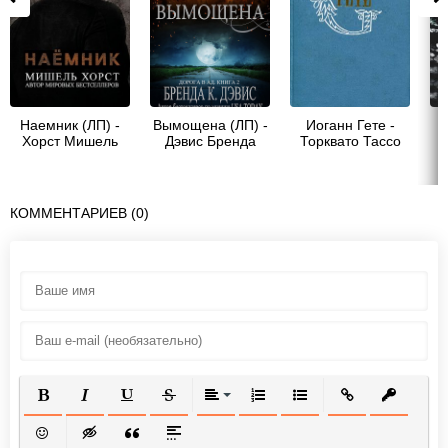
Наемник (ЛП) -
Вымощена (ЛП) -
Иоганн Гете -
Д
Хорст Мишель
Дэвис Бренда
Торквато Тассо
КОММЕНТАРИЕВ (0)
ПОЛУЖИРНЫЙ
КУРСИВ
ПОДЧЕРКНУТЫЙ
ЗАЧЕРКНУТЫЙ
ВЫРАВНИВАНИЕ
НУМЕРОВАННЫЙ СПИСОК
МАРКИРОВАННЫЙ СП
ВСТАВИТЬ ССЫ
ВСТАВИТ