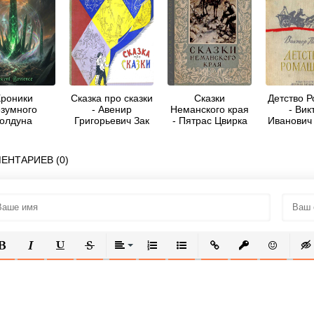
роники
Сказка про сказки
Сказки
Детство 
езумного
- Авенир
Неманского края
- Вик
колдуна
Григорьевич Зак
- Пятрас Цвирка
Иванович
одившегося
ле бога 3 -
ent Bowence
ЕНТАРИЕВ (0)
ОЛУЖИРНЫЙ
КУРСИВ
ПОДЧЕРКНУТЫЙ
ЗАЧЕРКНУТЫЙ
ВЫРАВНИВАНИЕ
НУМЕРОВАННЫЙ СПИСОК
МАРКИРОВАННЫЙ СПИСОК
ВСТАВИТЬ ССЫЛКУ
ВСТАВИТЬ ЗАЩ
ВСТАВИТЬ
ВСТ