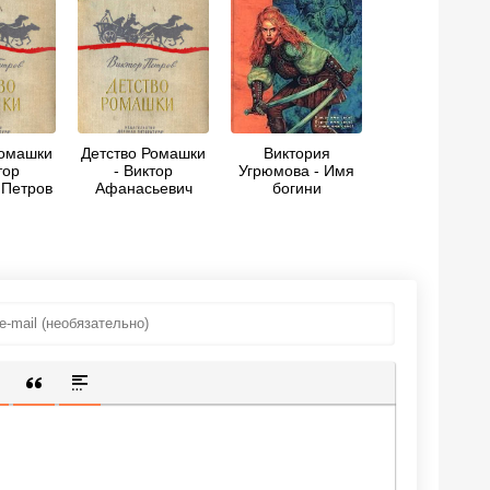
Ромашки
Детство Ромашки
Виктория
тор
- Виктор
Угрюмова - Имя
 Петров
Афанасьевич
богини
Петров
ИЩЕННУЮ ССЫЛКУ
 СМАЙЛИК
АВКА СКРЫТОГО ТЕКСТА
ВСТАВКА ЦИТАТЫ
ВСТАВКА СПОЙЛЕРА