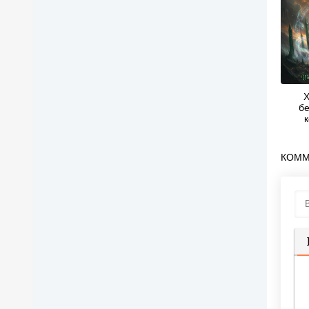
Х
б
перер
в те
Vinc
КОММ
П