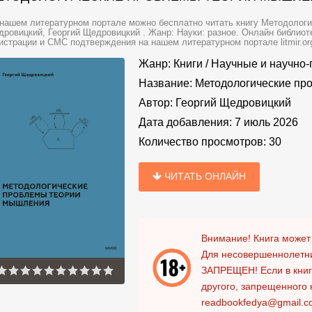
нашем литературном портале можно бесплатно читать книгу Методологи
ровицкий, Георгий Щедровицкий . Жанр: Науки: разное. Онлайн библиоте
истрации и СМС подтверждения на нашем литературном портале litmir.or
Жанр:
Книги
/
Научные и научно-
Название:
Методологические пр
Автор:
Георгий Щедровицкий
Дата добавления:
7 июль 2026
Количество просмотров:
30
ЧИТАТЬ ОНЛАЙН
Внимание! Книга может
Для несовершеннолетни
ЗАПРЕЩЕН!
Если в кни
другого, запрещенного 
readbookfedya@gmail.c