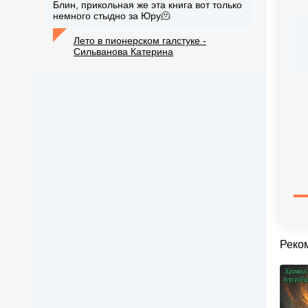
Блин, прикольная же эта книга вот только
немного стыдно за Юру🫠
Лето в пионерском галстуке -
Сильванова Катерина
Реко