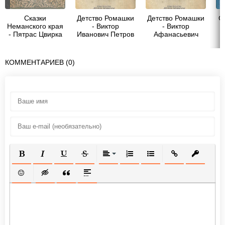
Сказки
Детство Ромашки
Детство Ромашки
С
Неманского края
- Виктор
- Виктор
- Пятрас Цвирка
Иванович Петров
Афанасьевич
Петров
КОММЕНТАРИЕВ (0)
ПОЛУЖИРНЫЙ
КУРСИВ
ПОДЧЕРКНУТЫЙ
ЗАЧЕРКНУТЫЙ
ВЫРАВНИВАНИЕ
НУМЕРОВАННЫЙ СПИСОК
МАРКИРОВАННЫЙ СП
ВСТАВИТЬ ССЫ
ВСТАВИТ
ВСТАВИТЬ СМАЙЛИК
ВСТАВКА СКРЫТОГО ТЕКСТА
ВСТАВКА ЦИТАТЫ
ВСТАВКА СПОЙЛЕРА