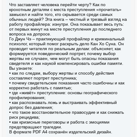
Что заставляет человека перейти черту? Как по
крохотным деталям с места преступления «прочитать»
замысел и найти того, кто скрывается среди самых
обычных людей? Эта книга – честный и трезвый взгляд на
работу профайлера: изнутри. Она показывает весь путь:
от первых минут на месте преступления до последнего
вопроса на допросе.
Го Джун Чэ – практикующий профайлер и криминальный
психолог, который помог раскрыть дело Кан Хо Суна. Он
проводит читателя по реальным делам: объясняет, как
формируется поведенческий портрет, почему выбор
жертвы не случаен, чем могут быть опасны показания
свидетеля и как наукой компенсировать ошибки памяти.
Вы узнаете:
• как по следам, выбору жертвы и способу действия
составляют портрет преступника;
• почему свидетельские показания часто ошибочны и как
корректно работать с памятью;
• где «живёт» преступление: основы географического
профилирования;
• как распознавать ложь и выстраивать эффективный
допрос без давления;
• что такое восстановительное правосудие и как снижать
риск рецидива;
• как кризисные переговоры и работа с эмоциями
предотвращают трагедии.
В формате PDF A4 сохранён издательский дизайн.