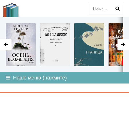
LITMIR
.ORG
Наше меню (нажмите)