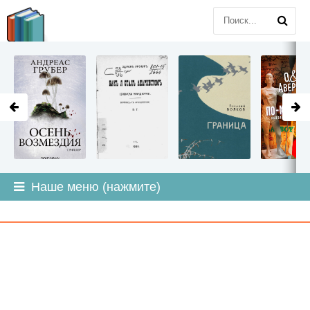
LITMIR
.ORG
Наше меню (нажмите)