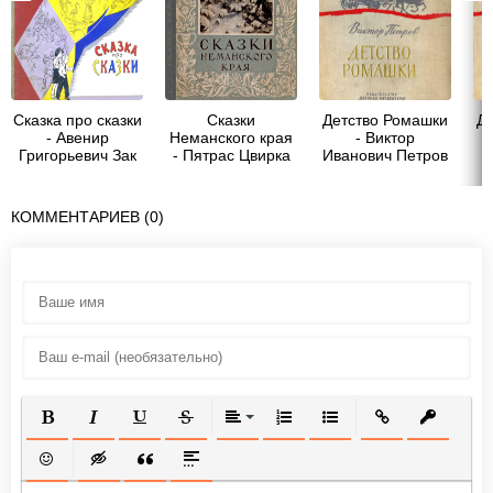
Сказка про сказки
Сказки
Детство Ромашки
Д
- Авенир
Неманского края
- Виктор
Григорьевич Зак
- Пятрас Цвирка
Иванович Петров
КОММЕНТАРИЕВ (0)
ПОЛУЖИРНЫЙ
КУРСИВ
ПОДЧЕРКНУТЫЙ
ЗАЧЕРКНУТЫЙ
ВЫРАВНИВАНИЕ
НУМЕРОВАННЫЙ СПИСОК
МАРКИРОВАННЫЙ СП
ВСТАВИТЬ ССЫ
ВСТАВИТ
ВСТАВИТЬ СМАЙЛИК
ВСТАВКА СКРЫТОГО ТЕКСТА
ВСТАВКА ЦИТАТЫ
ВСТАВКА СПОЙЛЕРА