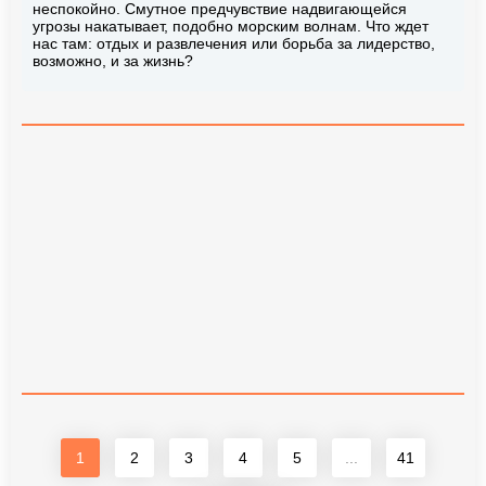
неспокойно. Смутное предчувствие надвигающейся
угрозы накатывает, подобно морским волнам. Что ждет
нас там: отдых и развлечения или борьба за лидерство,
возможно, и за жизнь?
1
2
3
4
5
...
41