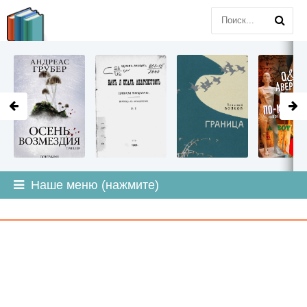
LITMIR
.ORG
Наше меню (нажмите)