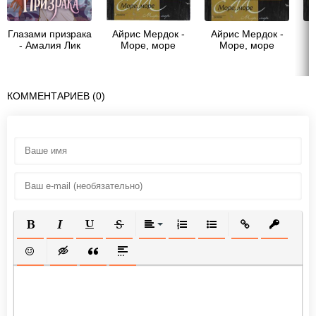
Глазами призрака
Айрис Мердок -
Айрис Мердок -
А
- Амалия Лик
Море, море
Море, море
КОММЕНТАРИЕВ (0)
ПОЛУЖИРНЫЙ
КУРСИВ
ПОДЧЕРКНУТЫЙ
ЗАЧЕРКНУТЫЙ
ВЫРАВНИВАНИЕ
НУМЕРОВАННЫЙ СПИСОК
МАРКИРОВАННЫЙ СП
ВСТАВИТЬ ССЫ
ВСТАВИТ
ВСТАВИТЬ СМАЙЛИК
ВСТАВКА СКРЫТОГО ТЕКСТА
ВСТАВКА ЦИТАТЫ
ВСТАВКА СПОЙЛЕРА