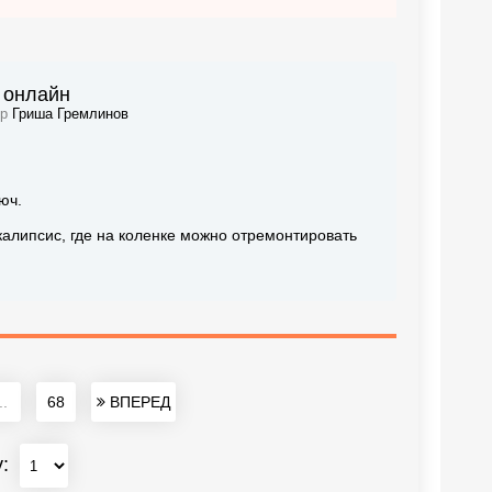
у онлайн
ор
Гриша Гремлинов
юч.
калипсис, где на коленке можно отремонтировать
..
68
ВПЕРЕД
у: