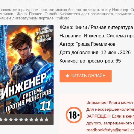
нашем литературном портале можно бесплатно читать книгу Инженер. Си
млинов . Жанр: Прочее. Онлайн библиотека дает возможность прочитать
нашем литературном портале litmir.org.
Жанр:
Книги
/
Разная литература
Название:
Инженер. Система про
Автор:
Гриша Гремлинов
Дата добавления:
12 июнь 2026
Количество просмотров:
65
ЧИТАТЬ ОНЛАЙН
Внимание! Книга может
Для несовершеннолетни
ЗАПРЕЩЕН!
Если в кни
другого, запрещенного 
readbookfedya@gmail.c