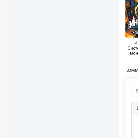
И
Сист
мон
Серг
КОММ
П