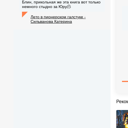
Блин, прикольная же эта книга вот только
немного стыдно за Юру🫠
Лето в пионерском галстуке -
Сильванова Катерина
Реко