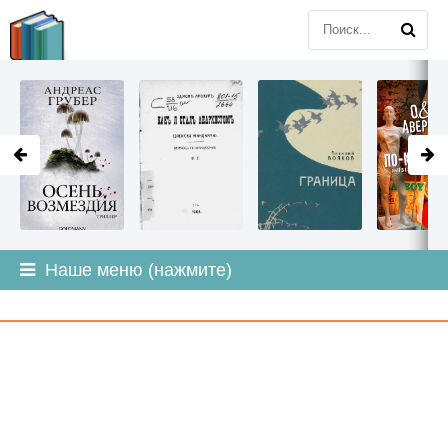
LITMIR
.ORG
Наше меню (нажмите)