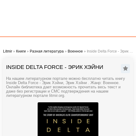
Litmir
»
Книги
»
Разная литература
»
Военное
» Inside Delta Force - Эрик Хэйни
INSIDE DELTA FORCE - ЭРИК ХЭЙНИ
На нашем литературном портале можно бесплатно читать книгу
Inside Delta Force - Эрик Хэйни, Эрик Хэйни . Жанр: Военное.
Онлайн библиотека дает возможность прочитать весь текст и
даже без регистрации и СМС подтверждения на нашем
литературном портале litmir.org.