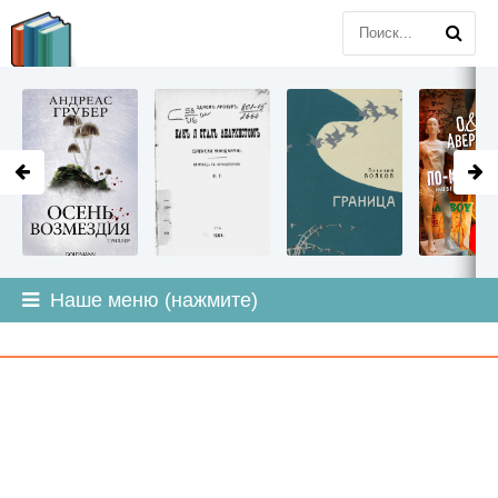
LITMIR
.ORG
Наше меню (нажмите)