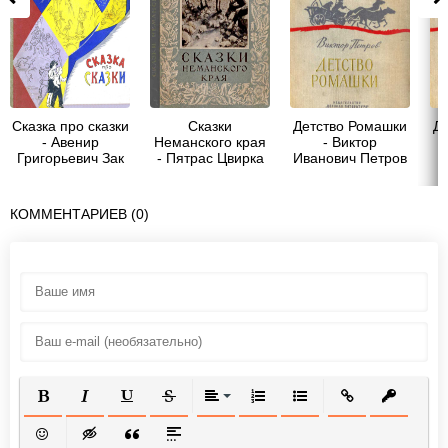
Сказка про сказки
Сказки
Детство Ромашки
Д
- Авенир
Неманского края
- Виктор
Григорьевич Зак
- Пятрас Цвирка
Иванович Петров
КОММЕНТАРИЕВ (0)
ПОЛУЖИРНЫЙ
КУРСИВ
ПОДЧЕРКНУТЫЙ
ЗАЧЕРКНУТЫЙ
ВЫРАВНИВАНИЕ
НУМЕРОВАННЫЙ СПИСОК
МАРКИРОВАННЫЙ СП
ВСТАВИТЬ ССЫ
ВСТАВИТ