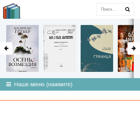
LITMIR
.ORG
Наше меню (нажмите)