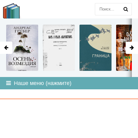
LITMIR
.ORG
Наше меню (нажмите)