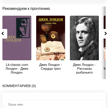
Рекомендуем к прочтению
Lit-classic.com
Джек Лондон -
Джек Лондон -
Лондон - Джек
Cердца трех
Рассказы
Мо
Лондон.
рыбачьего
Собрание
патруля (Сборник
сочинений в 14
рассказов)
томах. Том 3
КОММЕНТАРИЕВ (0)