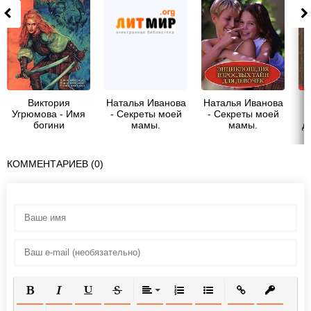
Виктория
Наталья Иванова
Наталья Иванова
Р
Угрюмова - Имя
- Секреты моей
- Секреты моей
богини
мамы.
мамы.
д
Энциклопедия
Энциклопедия
взрослых тайн
взрослых тайн
для девочек
для девочек
КОММЕНТАРИЕВ (0)
ПОЛУЖИРНЫЙ
КУРСИВ
ПОДЧЕРКНУТЫЙ
ЗАЧЕРКНУТЫЙ
ВЫРАВНИВАНИЕ
НУМЕРОВАННЫЙ СПИСОК
МАРКИРОВАННЫЙ СП
ВСТАВИТЬ ССЫ
ВСТАВИТ