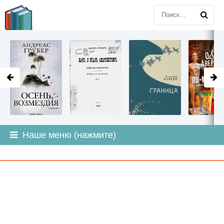
LITMIR
.ORG
Наше меню (нажмите)