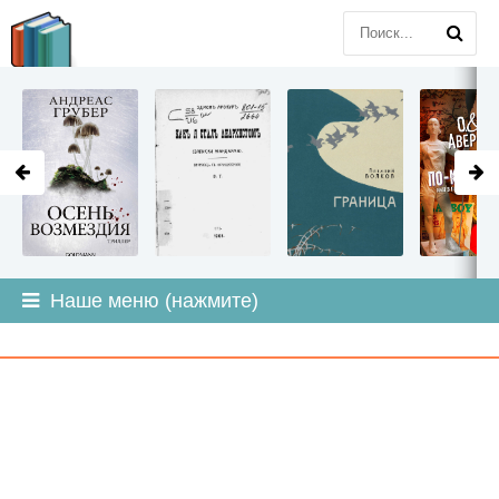
LITMIR
.ORG
Наше меню (нажмите)