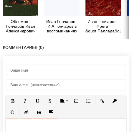
Обломов -
Иван Гончаров -
Иван Гончаров -
И
Гончаров Иван
И А Гончаров в
Фрегат
Александрович
воспоминаниях
&quot;Паллада&quot;.
современников
КОММЕНТАРИЕВ (0)
ПОЛУЖИРНЫЙ
КУРСИВ
ПОДЧЕРКНУТЫЙ
ЗАЧЕРКНУТЫЙ
ВЫРАВНИВАНИЕ
НУМЕРОВАННЫЙ СПИСОК
МАРКИРОВАННЫЙ СП
ВСТАВИТЬ ССЫ
ВСТАВИТ
ВСТАВИТЬ СМАЙЛИК
ВСТАВКА СКРЫТОГО ТЕКСТА
ВСТАВКА ЦИТАТЫ
ВСТАВКА СПОЙЛЕРА