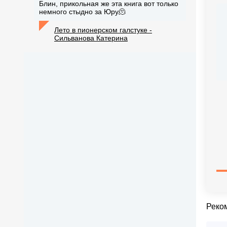
Блин, прикольная же эта книга вот только
немного стыдно за Юру🫠
Лето в пионерском галстуке -
Сильванова Катерина
Реко