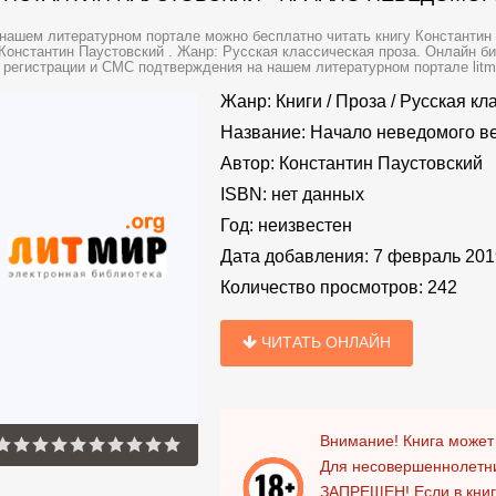
нашем литературном портале можно бесплатно читать книгу Константин 
 Константин Паустовский . Жанр: Русская классическая проза. Онлайн б
 регистрации и СМС подтверждения на нашем литературном портале litmir
Жанр:
Книги
/
Проза
/
Русская кл
Название:
Начало неведомого век
Автор:
Константин Паустовский
ISBN:
нет данных
Год:
неизвестен
Дата добавления:
7 февраль 201
Количество просмотров:
242
ЧИТАТЬ ОНЛАЙН
Внимание! Книга может
Для несовершеннолетни
ЗАПРЕЩЕН!
Если в кни