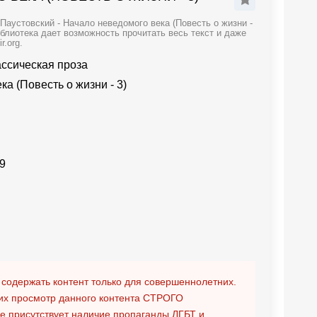
Паустовский - Начало неведомого века (Повесть о жизни -
иблиотека дает возможность прочитать весь текст и даже
.org.
ассическая проза
а (Повесть о жизни - 3)
9
 содержать контент только для совершеннолетних.
х просмотр данного контента
СТРОГО
ге присутствует наличие пропаганды ЛГБТ и