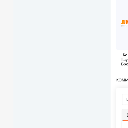
Ко
Пау
Бро
(Пове
КОММ
П