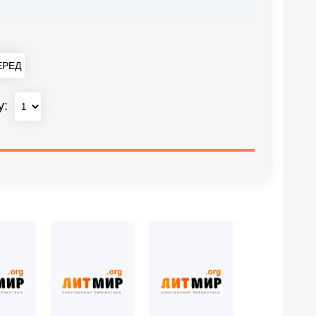
РЕД
у: