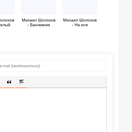
олохов
Михаил Шолохов
Михаил Шолохов
телый
- Бахчевник
- На юге
ИЩЕННУЮ ССЫЛКУ
 СМАЙЛИК
АВКА СКРЫТОГО ТЕКСТА
ВСТАВКА ЦИТАТЫ
ВСТАВКА СПОЙЛЕРА