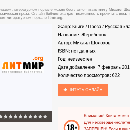
нашем литературном портале можно бесплатно читать книгу Михаил Шо
ссическая проза. Онлайн библиотека дает возможность прочитать весь 
ем литературном портале litmir.org.
Жанр:
Книги
/
Проза
/
Русская кл
Название:
Жеребенок
Автор:
Михаил Шолохов
ISBN:
нет данных
Год:
неизвестен
Дата добавления:
7 февраль 201
Количество просмотров:
622
ЧИТАТЬ ОНЛАЙН
Внимание! Книга может
Для несовершеннолетни
ЗАПРЕЩЕН!
Если в кни