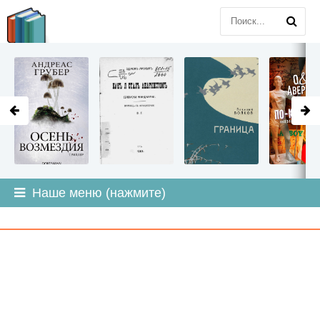
LITMIR
.ORG
Наше меню (нажмите)