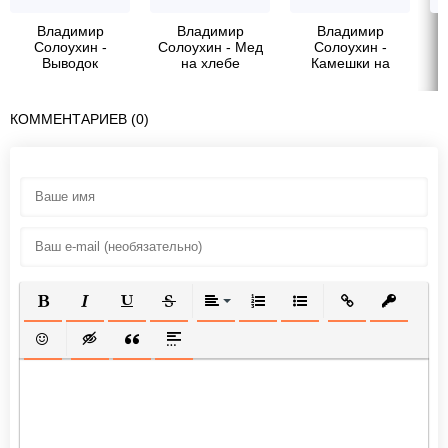
Владимир
Владимир
Владимир
Солоухин -
Солоухин - Мед
Солоухин -
Выводок
на хлебе
Камешки на
ладони
КОММЕНТАРИЕВ (0)
ПОЛУЖИРНЫЙ
КУРСИВ
ПОДЧЕРКНУТЫЙ
ЗАЧЕРКНУТЫЙ
ВЫРАВНИВАНИЕ
НУМЕРОВАННЫЙ СПИСОК
МАРКИРОВАННЫЙ СП
ВСТАВИТЬ ССЫ
ВСТАВИТ
ВСТАВИТЬ СМАЙЛИК
ВСТАВКА СКРЫТОГО ТЕКСТА
ВСТАВКА ЦИТАТЫ
ВСТАВКА СПОЙЛЕРА