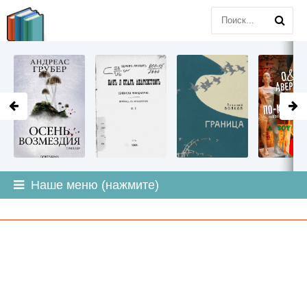
LITMIR
.ORG
Наше меню (нажмите)