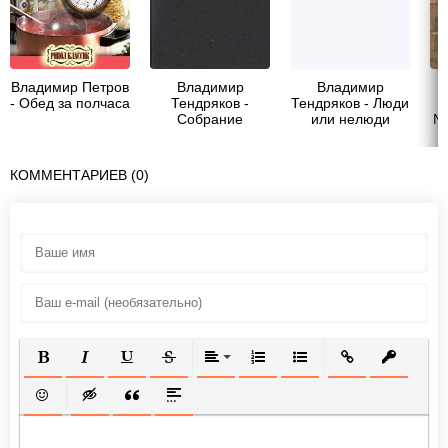
Владимир Петров
Владимир
Владимир
В
- Обед за полчаса
Тендряков -
Тендряков - Люди
«
Собрание
или нелюди
№ 
сочинений. Том
3.Свидание с
Нефертити.
КОММЕНТАРИЕВ (0)
Роман. Очерки.
Военные
рассказы
ПОЛУЖИРНЫЙ
КУРСИВ
ПОДЧЕРКНУТЫЙ
ЗАЧЕРКНУТЫЙ
ВЫРАВНИВАНИЕ
НУМЕРОВАННЫЙ СПИСОК
МАРКИРОВАННЫЙ СП
ВСТАВИТЬ ССЫ
ВСТАВИТ
ВСТАВИТЬ СМАЙЛИК
ВСТАВКА СКРЫТОГО ТЕКСТА
ВСТАВКА ЦИТАТЫ
ВСТАВКА СПОЙЛЕРА