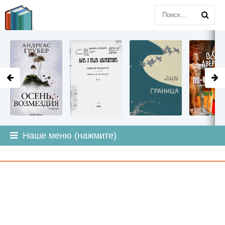
LITMIR
.ORG
Наше меню (нажмите)