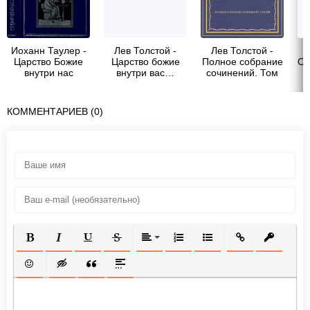
Иоханн Таулер -
Лев Толстой -
Лев Толстой -
Царство Божие
Царство божие
Полное собрание
От
внутри нас
внутри вас…
сочинений. Том
28. Царство
Божие внутри вас
КОММЕНТАРИЕВ (0)
ПОЛУЖИРНЫЙ
КУРСИВ
ПОДЧЕРКНУТЫЙ
ЗАЧЕРКНУТЫЙ
ВЫРАВНИВАНИЕ
НУМЕРОВАННЫЙ СПИСОК
МАРКИРОВАННЫЙ СП
ВСТАВИТЬ ССЫ
ВСТАВИТ
ВСТАВИТЬ СМАЙЛИК
ВСТАВКА СКРЫТОГО ТЕКСТА
ВСТАВКА ЦИТАТЫ
ВСТАВКА СПОЙЛЕРА