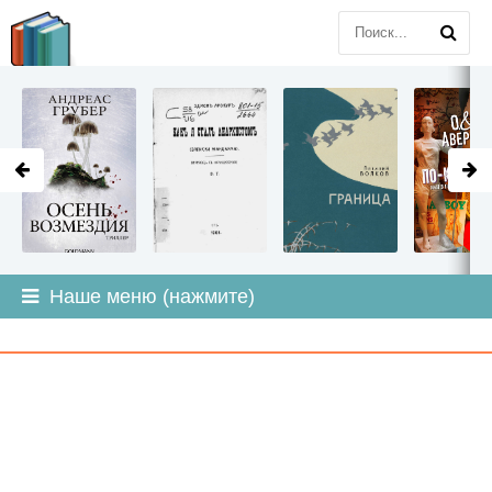
LITMIR
.ORG
Наше меню (нажмите)