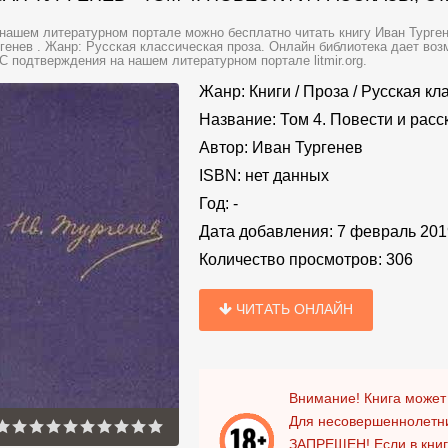
нашем литературном портале можно бесплатно читать книгу Иван Тургене
генев . Жанр: Русская классическая проза. Онлайн библиотека дает воз
 подтверждения на нашем литературном портале litmir.org.
Жанр:
Книги
/
Проза
/
Русская кл
Название:
Том 4. Повести и расс
Автор:
Иван Тургенев
ISBN:
нет данных
Год:
-
Дата добавления:
7 февраль 201
Количество просмотров:
306
ЧИТАТЬ ОНЛАЙН
Внимание! Книга может
Для несовершеннолетни
ЗАПРЕЩЕН!
Если в кни