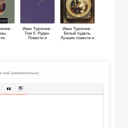
генев -
Иван Тургенев -
Иван Тургенев -
азы;
Том 5. Рудин.
Белый пудель.
ти;
Повести и
Лучшие повести и
рения в
рассказы 1853-
рассказы о
е;
1857
животных
ское
(сборник)
Отцы и
и
ИЩЕННУЮ ССЫЛКУ
 СМАЙЛИК
АВКА СКРЫТОГО ТЕКСТА
ВСТАВКА ЦИТАТЫ
ВСТАВКА СПОЙЛЕРА