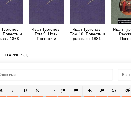
 Тургенев -
Иван Тургенев -
Иван Тургенев -
Иван Тур
. Повести и
Том 9. Новь.
Том 10. Повести и
Расск
казы 1868-
Повести и
рассказы 1881-
Повес
1872
рассказы 1874-
1883
Стихотво
1877
проз
Дворян
ЕНТАРИЕВ (0)
гнездо; 
дет
ОЛУЖИРНЫЙ
КУРСИВ
ПОДЧЕРКНУТЫЙ
ЗАЧЕРКНУТЫЙ
ВЫРАВНИВАНИЕ
НУМЕРОВАННЫЙ СПИСОК
МАРКИРОВАННЫЙ СПИСОК
ВСТАВИТЬ ССЫЛКУ
ВСТАВИТЬ ЗАЩ
ВСТАВИТЬ
ВСТ