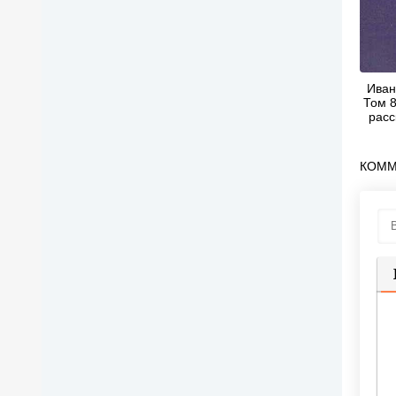
Иван
Том 8
расс
КОММ
П