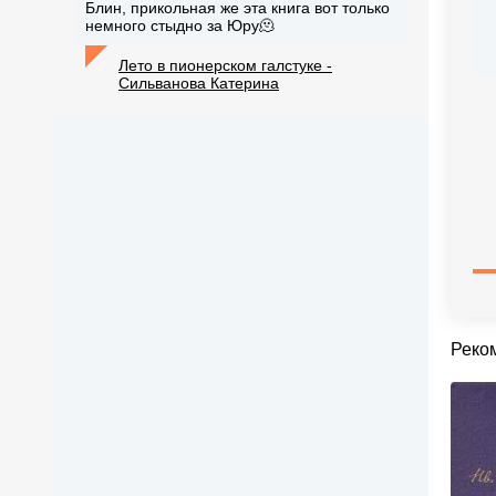
Блин, прикольная же эта книга вот только
немного стыдно за Юру🫠
Лето в пионерском галстуке -
Сильванова Катерина
Реко