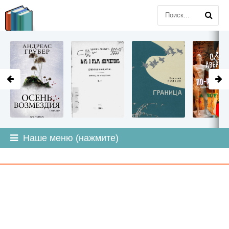
LITMIR
.ORG
Наше меню (нажмите)