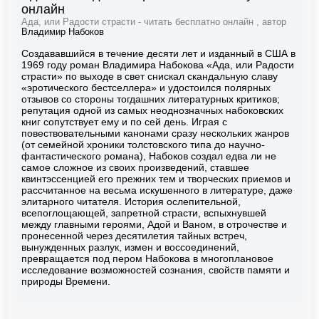
онлайн
Ада, или Радости страсти - читать бесплатно онлайн , автор
Владимир Набоков
Создававшийся в течение десяти лет и изданный в США в
1969 году роман Владимира Набокова «Ада, или Радости
страсти» по выходе в свет снискал скандальную славу
«эротического бестселлера» и удостоился полярных
отзывов со стороны тогдашних литературных критиков;
репутация одной из самых неоднозначных набоковских
книг сопутствует ему и по сей день. Играя с
повествовательными канонами сразу нескольких жанров
(от семейной хроники толстовского типа до научно-
фантастического романа), Набоков создал едва ли не
самое сложное из своих произведений, ставшее
квинтэссенцией его прежних тем и творческих приемов и
рассчитанное на весьма искушенного в литературе, даже
элитарного читателя. История ослепительной,
всепоглощающей, запретной страсти, вспыхнувшей
между главными героями, Адой и Ваном, в отрочестве и
пронесенной через десятилетия тайных встреч,
вынужденных разлук, измен и воссоединений,
превращается под пером Набокова в многоплановое
исследование возможностей сознания, свойств памяти и
природы Времени.