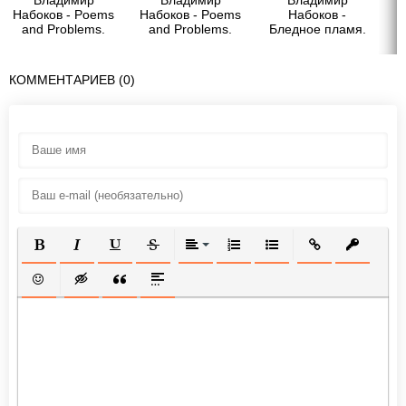
Владимир
Владимир
Владимир
Набоков - Poems
Набоков - Poems
Набоков -
and Problems.
and Problems.
Бледное пламя.
Poems
Poems
1-й вариант
КОММЕНТАРИЕВ (0)
ПОЛУЖИРНЫЙ
КУРСИВ
ПОДЧЕРКНУТЫЙ
ЗАЧЕРКНУТЫЙ
ВЫРАВНИВАНИЕ
НУМЕРОВАННЫЙ СПИСОК
МАРКИРОВАННЫЙ СП
ВСТАВИТЬ ССЫ
ВСТАВИТ
ВСТАВИТЬ СМАЙЛИК
ВСТАВКА СКРЫТОГО ТЕКСТА
ВСТАВКА ЦИТАТЫ
ВСТАВКА СПОЙЛЕРА