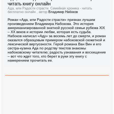
читать книгу онлайн
Ада, или Радости страсти. Семейная хроника - читать
бесплатно онлайн , автор
Владимир Набоков
Роман «Ада, или Радости страсти» признан лучшим
произведением Владимира Набокова. Это история
американизированной знатной русской семьи рубежа XIX
– XX веков и истории любви, которая есть судьба.
Набоков написал «Аду» за восемь лет до смерти, и роман
оказался образцовым примером набоковской сюжетной и
лексической виртуозности. Герой романа Ван Вин и его
сестра-кузина Ада по родству текстов знакомы
набоковскому читателю; радость узнавания и восхищение
– вот что ждет того, кто берет в руки эту книгу с
намерением прочитать ее.