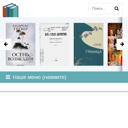
LITMIR
.ORG
Наше меню (нажмите)