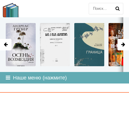
LITMIR
.ORG
Наше меню (нажмите)