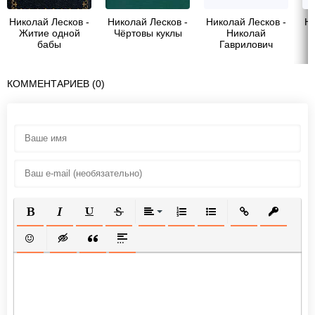
Николай Лесков -
Николай Лесков -
Николай Лесков -
Ни
Житие одной
Чёртовы куклы
Николай
бабы
Гаврилович
Чернышевский в
его романе Что
делать
КОММЕНТАРИЕВ (0)
ПОЛУЖИРНЫЙ
КУРСИВ
ПОДЧЕРКНУТЫЙ
ЗАЧЕРКНУТЫЙ
ВЫРАВНИВАНИЕ
НУМЕРОВАННЫЙ СПИСОК
МАРКИРОВАННЫЙ СП
ВСТАВИТЬ ССЫ
ВСТАВИТ
ВСТАВИТЬ СМАЙЛИК
ВСТАВКА СКРЫТОГО ТЕКСТА
ВСТАВКА ЦИТАТЫ
ВСТАВКА СПОЙЛЕРА