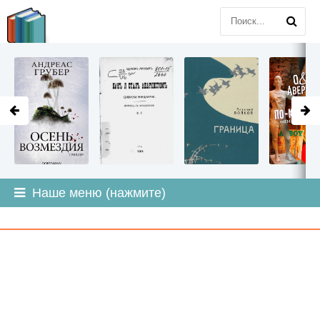
LITMIR
.ORG
Наше меню (нажмите)