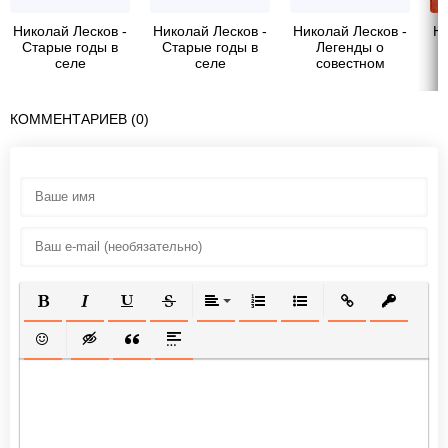
Николай Лесков -
Николай Лесков -
Николай Лесков -
Ни
Старые годы в
Старые годы в
Легенды о
селе
селе
совестном
Плодомасове
Плодомасове
Даниле
КОММЕНТАРИЕВ (0)
ПОЛУЖИРНЫЙ
КУРСИВ
ПОДЧЕРКНУТЫЙ
ЗАЧЕРКНУТЫЙ
ВЫРАВНИВАНИЕ
НУМЕРОВАННЫЙ СПИСОК
МАРКИРОВАННЫЙ СП
ВСТАВИТЬ ССЫ
ВСТАВИТ
ВСТАВИТЬ СМАЙЛИК
ВСТАВКА СКРЫТОГО ТЕКСТА
ВСТАВКА ЦИТАТЫ
ВСТАВКА СПОЙЛЕРА