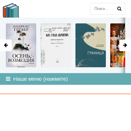
LITMIR
.ORG
Наше меню (нажмите)