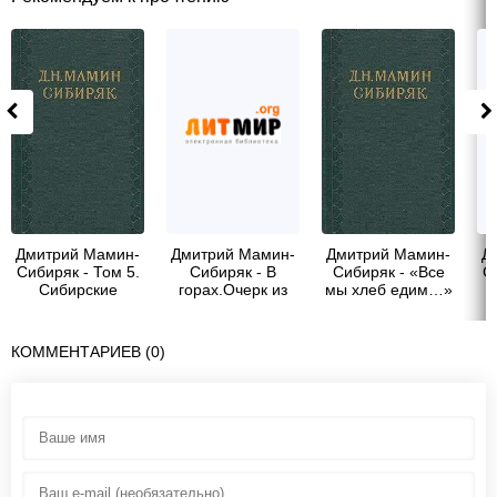
Дмитрий Мамин-
Дмитрий Мамин-
Дмитрий Мамин-
Д
Сибиряк - Том 5.
Сибиряк - В
Сибиряк - «Все
С
Сибирские
горах.Очерк из
мы хлеб едим…»
и
рассказы.
уральской жизни
Из жизни на
Урале
КОММЕНТАРИЕВ (0)