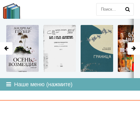
LITMIR
.ORG
Наше меню (нажмите)