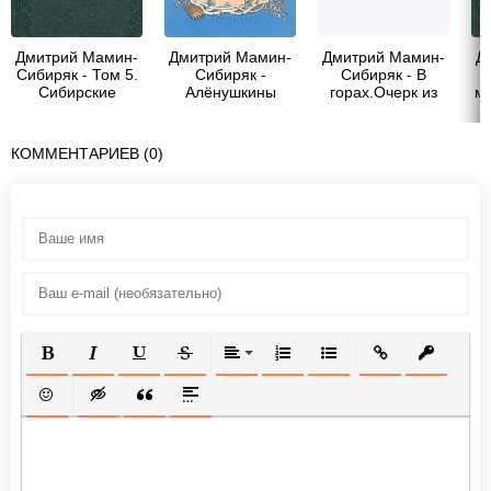
Дмитрий Мамин-
Дмитрий Мамин-
Дмитрий Мамин-
Д
Сибиряк - Том 5.
Сибиряк -
Сибиряк - В
С
Сибирские
Алёнушкины
горах.Очерк из
м
рассказы.
сказки
уральской жизни
КОММЕНТАРИЕВ (0)
ПОЛУЖИРНЫЙ
КУРСИВ
ПОДЧЕРКНУТЫЙ
ЗАЧЕРКНУТЫЙ
ВЫРАВНИВАНИЕ
НУМЕРОВАННЫЙ СПИСОК
МАРКИРОВАННЫЙ СП
ВСТАВИТЬ ССЫ
ВСТАВИТ
ВСТАВИТЬ СМАЙЛИК
ВСТАВКА СКРЫТОГО ТЕКСТА
ВСТАВКА ЦИТАТЫ
ВСТАВКА СПОЙЛЕРА