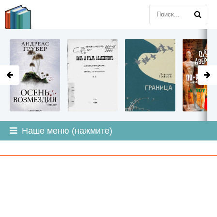
LITMIR
.ORG
Наше меню (нажмите)