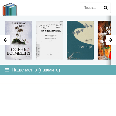
LITMIR
.ORG
Наше меню (нажмите)