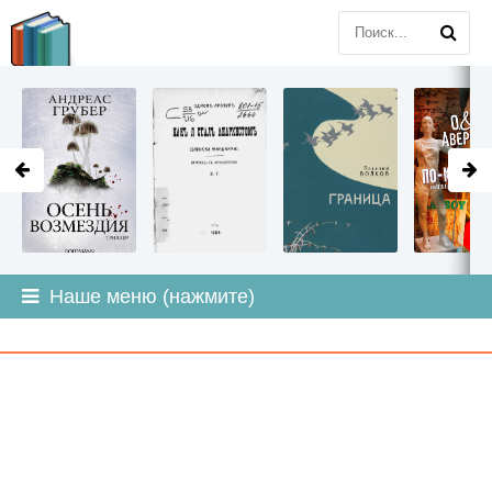
LITMIR
.ORG
Наше меню (нажмите)