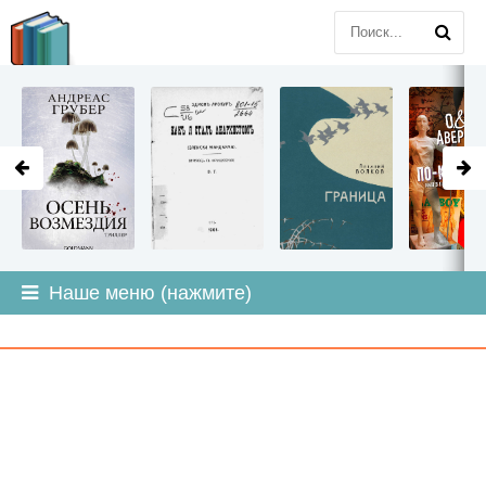
LITMIR
.ORG
Наше меню (нажмите)