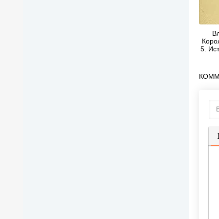
В
Коро
5. Ис
сов
КОММ
П