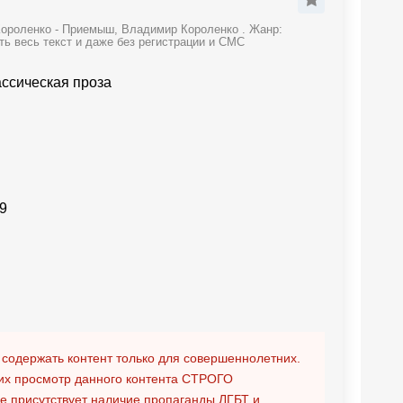
Короленко - Приемыш, Владимир Короленко . Жанр:
ть весь текст и даже без регистрации и СМС
ассическая проза
9
 содержать контент только для совершеннолетних.
х просмотр данного контента
СТРОГО
ге присутствует наличие пропаганды ЛГБТ и