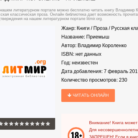
нашем литературном портале можно бесплатно читать книгу Владимир 
ская классическая проза. Онлайн библиотека дает возможность прочита
тверждения на нашем литературном портале litmir.org.
Жанр:
Книги
/
Проза
/
Русская кл
Название:
Приемыш
Автор:
Владимир Короленко
ISBN:
нет данных
Год:
неизвестен
Дата добавления:
7 февраль 201
Количество просмотров:
230
ЧИТАТЬ ОНЛАЙН
Внимание! Книга может
Для несовершеннолетни
ЗАПРЕЩЕН!
Если в кни