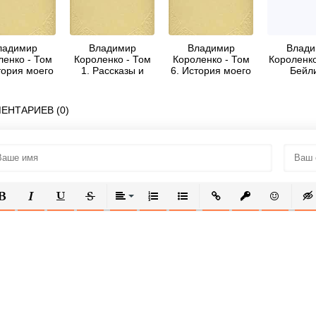
ладимир
Владимир
Владимир
Влади
ленко - Том
Короленко - Том
Короленко - Том
Короленко
тория моего
1. Рассказы и
6. История моего
Бейл
ременника.
очерки
современника.
Книга 1
Книга 2
ЕНТАРИЕВ (0)
ОЛУЖИРНЫЙ
КУРСИВ
ПОДЧЕРКНУТЫЙ
ЗАЧЕРКНУТЫЙ
ВЫРАВНИВАНИЕ
НУМЕРОВАННЫЙ СПИСОК
МАРКИРОВАННЫЙ СПИСОК
ВСТАВИТЬ ССЫЛКУ
ВСТАВИТЬ ЗАЩ
ВСТАВИТЬ
ВСТ