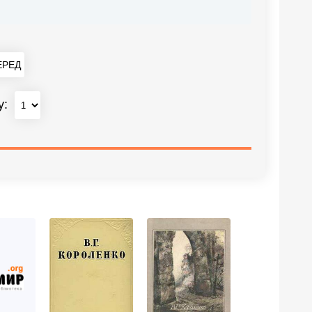
РЕД
у: