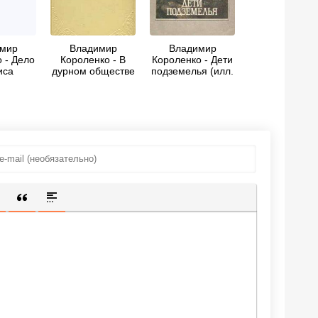
мир
Владимир
Владимир
 - Дело
Короленко - В
Короленко - Дети
иса
дурном обществе
подземелья (илл.
Костицын)
ИЩЕННУЮ ССЫЛКУ
 СМАЙЛИК
АВКА СКРЫТОГО ТЕКСТА
ВСТАВКА ЦИТАТЫ
ВСТАВКА СПОЙЛЕРА