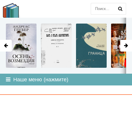
LITMIR
.ORG
Наше меню (нажмите)