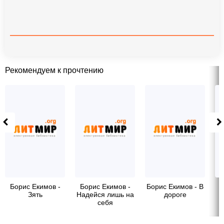
Рекомендуем к прочтению
Борис Екимов -
Борис Екимов -
Борис Екимов - В
Б
Зять
Надейся лишь на
дороге
себя