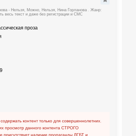
ова - Нельзя, Можно, Нельзя, Нина Горланова . Жанр:
ть весь текст и даже без регистрации и СМС
ассическая проза
я
9
 содержать контент только для совершеннолетних.
х просмотр данного контента
СТРОГО
ге присутствует наличие пропаганды ЛГБТ и