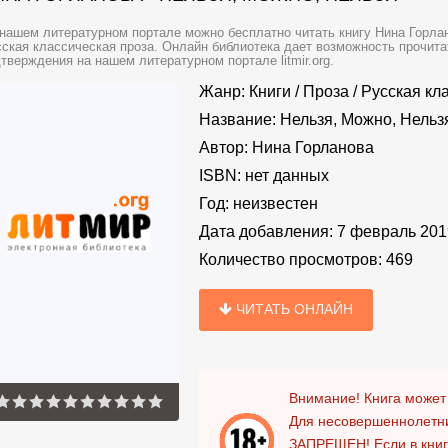
нашем литературном портале можно бесплатно читать книгу Нина Горлан
ская классическая проза. Онлайн библиотека дает возможность прочита
тверждения на нашем литературном портале litmir.org.
Жанр:
Книги
/
Проза
/
Русская кл
Название:
Нельзя, Можно, Нельз
Автор:
Нина Горланова
ISBN:
нет данных
Год:
неизвестен
Дата добавления:
7 февраль 201
Количество просмотров:
469
ЧИТАТЬ ОНЛАЙН
Внимание! Книга может
Для несовершеннолетни
ЗАПРЕЩЕН!
Если в кни