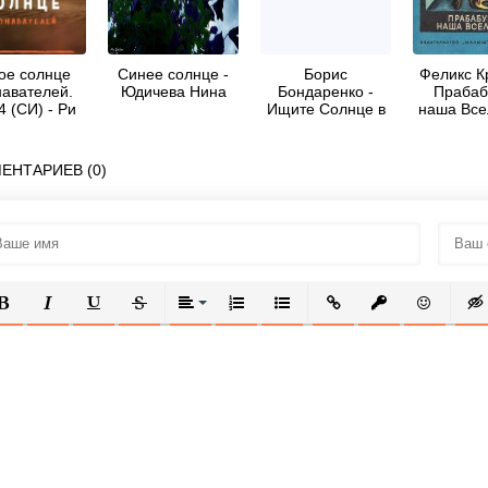
ое солнце
Синее солнце -
Борис
Феликс К
навателей.
Юдичева Нина
Бондаренко -
Прабаб
4 (СИ) - Ри
Ищите Солнце в
наша Все
Тайга
глухую полночь
ЕНТАРИЕВ (0)
ОЛУЖИРНЫЙ
КУРСИВ
ПОДЧЕРКНУТЫЙ
ЗАЧЕРКНУТЫЙ
ВЫРАВНИВАНИЕ
НУМЕРОВАННЫЙ СПИСОК
МАРКИРОВАННЫЙ СПИСОК
ВСТАВИТЬ ССЫЛКУ
ВСТАВИТЬ ЗАЩ
ВСТАВИТЬ
ВСТ