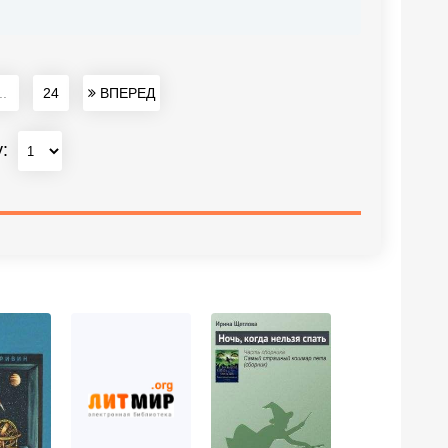
..
24
ВПЕРЕД
у: