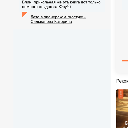
Блин, прикольная же эта книга вот только
немного стыдно за Юру🫠
Лето в пионерском галстуке -
Сильванова Катерина
Реко