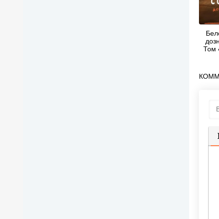
Бел
доз
Том 
КОММ
П