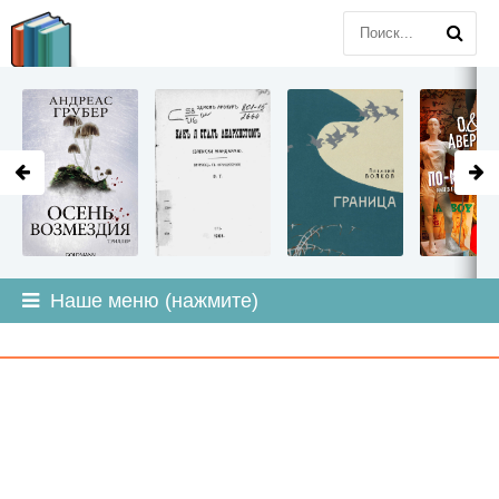
LITMIR
.ORG
Наше меню (нажмите)