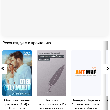
Рекомендуем к прочтению
Отец (не) моего
Николай
Валерий Цуркан -
А
ребенка (СИ) -
Белоголовый - Из
Я, мой отец, моя
Фокс Кира
воспоминаний
мать и Иаким