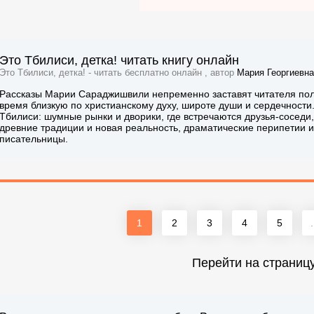
Это Тбилиси, детка! читать книгу онлайн
Это Тбилиси, детка! - читать бесплатно онлайн , автор
Мария Георгиевн
Рассказы Марии Сараджишвили непременно заставят читателя полю
время близкую по христианскому духу, широте души и сердечности
Тбилиси: шумные рынки и дворики, где встречаются друзья-сосед
древние традиции и новая реальность, драматические перипетии и
писательницы.
1
2
3
4
5
.
Перейти на страниц