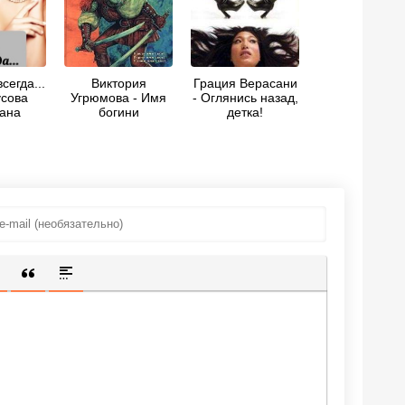
сегда...
Виктория
Грация Верасани
усова
Угрюмова - Имя
- Оглянись назад,
ана
богини
детка!
ИЩЕННУЮ ССЫЛКУ
 СМАЙЛИК
АВКА СКРЫТОГО ТЕКСТА
ВСТАВКА ЦИТАТЫ
ВСТАВКА СПОЙЛЕРА