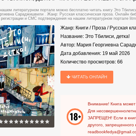
нашем литературном портале можно бесплатно читать книгу Это Тбилис
ргиевна Сараджишвили . Жанр: Русская классическая проза. Онлайн биб
 регистрации и СМС подтверждения на нашем литературном портале litmir
Жанр:
Книги
/
Проза
/
Русская кл
Название:
Это Тбилиси, детка!
Автор:
Мария Георгиевна Сара
Дата добавления:
19 май 2026
Количество просмотров:
66
ЧИТАТЬ ОНЛАЙН
Внимание! Книга может
Для несовершеннолетни
ЗАПРЕЩЕН!
Если в кни
другого, запрещенного 
readbookfedya@gmail.c