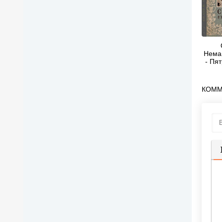
Нема
- Пя
КОММ
П