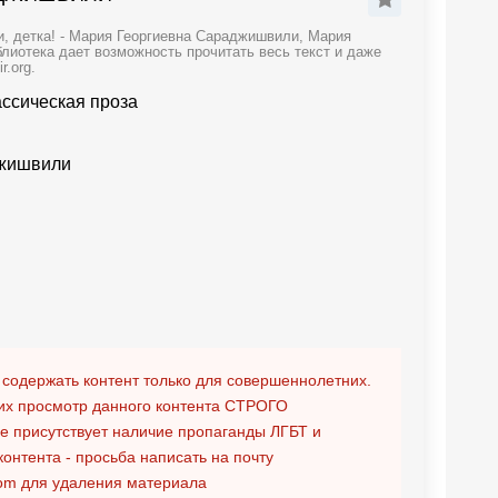
и, детка! - Мария Георгиевна Сараджишвили, Мария
лиотека дает возможность прочитать весь текст и даже
.org.
ассическая проза
джишвили
 содержать контент только для совершеннолетних.
х просмотр данного контента
СТРОГО
ге присутствует наличие пропаганды ЛГБТ и
контента - просьба написать на почту
om
для удаления материала