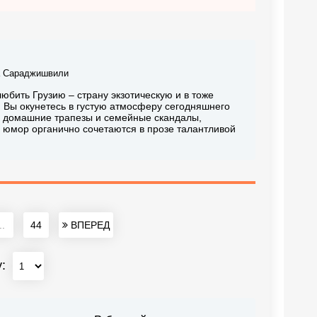
а Сараджишвили
бить Грузию – страну экзотическую и в тоже
. Вы окунетесь в густую атмосферу сегодняшнего
и, домашние трапезы и семейные скандалы,
 юмор органично сочетаются в прозе талантливой
..
44
ВПЕРЕД
у: