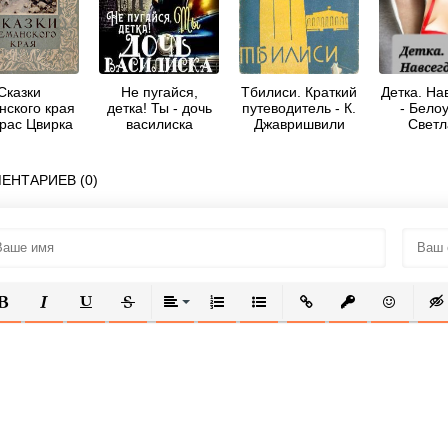
Сказки
Не пугайся,
Тбилиси. Краткий
Детка. Нав
нского края
детка! Ты - дочь
путеводитель - К.
- Бело
трас Цвирка
василиска
Джавришвили
Светл
ЕНТАРИЕВ (0)
ОЛУЖИРНЫЙ
КУРСИВ
ПОДЧЕРКНУТЫЙ
ЗАЧЕРКНУТЫЙ
ВЫРАВНИВАНИЕ
НУМЕРОВАННЫЙ СПИСОК
МАРКИРОВАННЫЙ СПИСОК
ВСТАВИТЬ ССЫЛКУ
ВСТАВИТЬ ЗАЩ
ВСТАВИТЬ
ВСТ