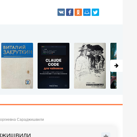
Георгиевна Сараджишвили
РАДЖИШВИЛИ