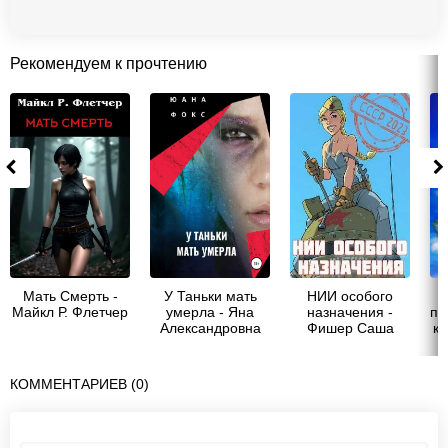
Рекомендуем к прочтению
Мать Смерть -
У Таньки мать
НИИ особого
Майкл Р. Флетчер
умерла - Яна
назначения -
пр
Александровна
Фишер Саша
ко
Гецеу
КОММЕНТАРИЕВ (0)