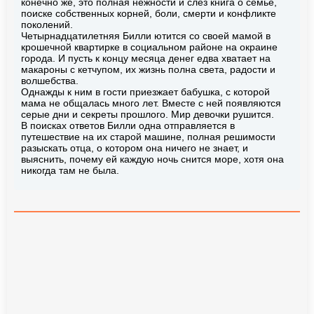
конечно же, это полная нежности и слёз книга о семье,
поиске собственных корней, боли, смерти и конфликте
поколений.
Четырнадцатилетняя Билли ютится со своей мамой в
крошечной квартирке в социальном районе на окраине
города. И пусть к концу месяца денег едва хватает на
макароны с кетчупом, их жизнь полна света, радости и
волшебства.
Однажды к ним в гости приезжает бабушка, с которой
мама не общалась много лет. Вместе с ней появляются
серые дни и секреты прошлого. Мир девочки рушится.
В поисках ответов Билли одна отправляется в
путешествие на их старой машине, полная решимости
разыскать отца, о котором она ничего не знает, и
выяснить, почему ей каждую ночь снится море, хотя она
никогда там не была.