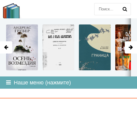
LITMIR
.ORG
Наше меню (нажмите)