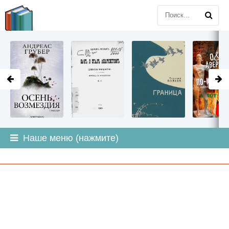
LITMIR
.ORG
Наше меню (нажмите)