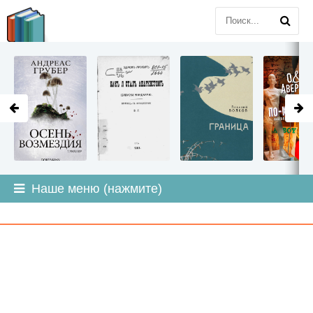
LITMIR
.ORG
Наше меню (нажмите)