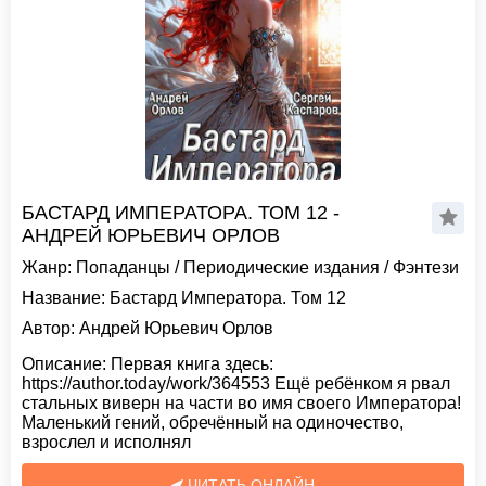
БАСТАРД ИМПЕРАТОРА. ТОМ 12 -
АНДРЕЙ ЮРЬЕВИЧ ОРЛОВ
Жанр:
Попаданцы
/
Периодические издания
/
Фэнтези
Название:
Бастард Императора. Том 12
Автор:
Андрей Юрьевич Орлов
Описание:
Первая книга здесь:
https://author.today/work/364553 Ещë ребëнком я рвал
стальных виверн на части во имя своего Императора!
Маленький гений, обречëнный на одиночество,
взрослел и исполнял
ЧИТАТЬ ОНЛАЙН