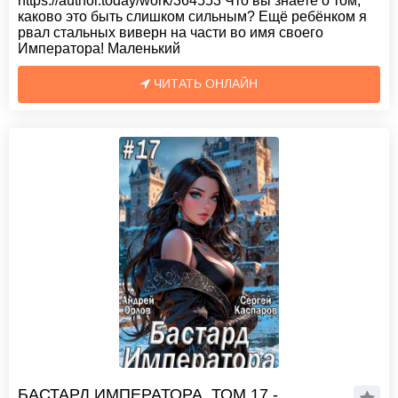
https://author.today/work/364553 Что вы знаете о том,
каково это быть слишком сильным? Ещë ребëнком я
рвал стальных виверн на части во имя своего
Императора! Маленький
ЧИТАТЬ ОНЛАЙН
БАСТАРД ИМПЕРАТОРА. ТОМ 17 -