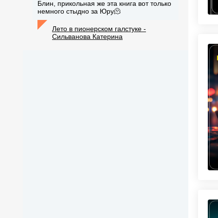
Блин, прикольная же эта книга вот только
немного стыдно за Юру🫠
Лето в пионерском галстуке -
Сильванова Катерина