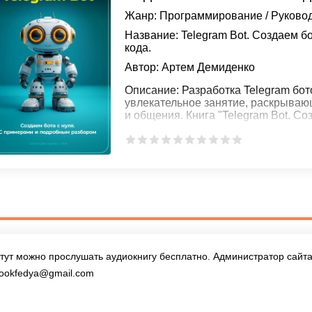
Жанр:
Программирование
/
Руково
Название:
Telegram Bot. Создаем б
кода.
Автор:
Артем Демиденко
Описание:
Разработка Telegram бото
увлекательное занятие, раскрыва
и общения. Книга "Telegram Bot. Со
тут можно прослушать аудиокнигу бесплатно. Администратор сайта 
ookfedya@gmail.com