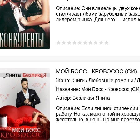
Описание:
Они владельцы двух кон
сталкивает лбами зарубежный заказч
лидером рынка. Для него — испол
МОЙ БОСС - КРОВОСОС (СИ) 
Жанр:
Книги
/
Любовные романы
/
Л
Название:
Мой Босс - Кровосос (СИ
Автор:
Безликая Янита
Описание:
Если лишили стипендии и 
работу. Но как можно найти хорошу
желательно, в ночь. Но мне повезло