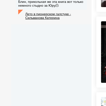
Блин, прикольная же эта книга вот только
немного стыдно за Юру🫠
Лето в пионерском галстуке -
Сильванова Катерина