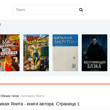
Ы
»
Облако тегов
» Безликая Янита
икая Янита - книги автора. Страница 1