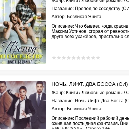
Жанр:
Книги
/
Любовные романы
/
С
Название:
Препод по соседству (СИ
Автор:
Безликая Янита
Описание:
Что бывает, когда краси
Максим Устинов, сгорая от ревност
друга всех ухажёров, пристально с
НОЧЬ. ЛИФТ. ДВА БОССА (СИ)
Жанр:
Книги
/
Любовные романы
/
С
Название:
Ночь. Лифт. Два Босса (
Автор:
Безликая Янита
Описание:
Последний рабочий день
ожившая постыдная фантазия. Вним
БИСЕКСУАЛЫ. Строго 18+