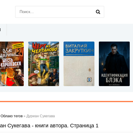
Ы
»
Облако тегов
» Дуриан Сукегава
ан Сукегава - книги автора. Страница 1