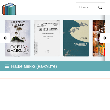
LITMIR
.ORG
Наше меню (нажмите)