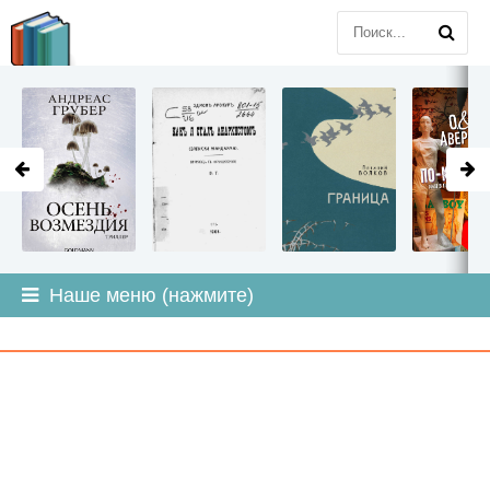
LITMIR
.ORG
Наше меню (нажмите)