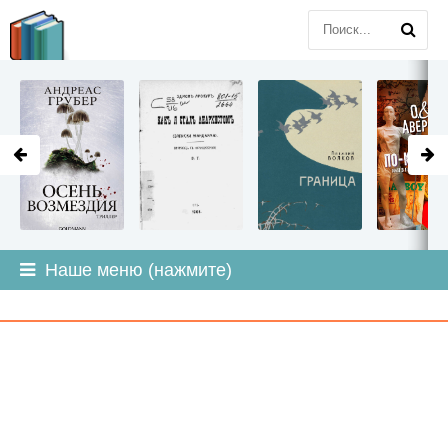
LITMIR
.ORG
Наше меню (нажмите)