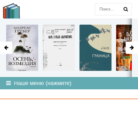
LITMIR
.ORG
Наше меню (нажмите)