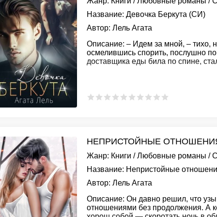
Жанр:
Книги
/
Любовные романы
/
С
Название:
Девочка Беркута (СИ)
Автор:
Лель Агата
Описание:
– Идем за мной, – тихо, 
осмелившись спорить, послушно по
доставщика еды била по спине, ст
НЕПРИСТОЙНЫЕ ОТНОШЕНИЯ 
Жанр:
Книги
/
Любовные романы
/
С
Название:
Непристойные отношени
Автор:
Лель Агата
Описание:
Он давно решил, что узы 
отношениями без продолжения. А ко
хорош собой — скоротать ночь в о