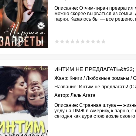
Описание:
Отчим-тиран превратил мо
можно скорее вырваться из семьи.
парня. Казалось бы — все решено,
ИНТИМ НЕ ПРЕДЛАГАТЬ&#33; 
Жанр:
Книги
/
Любовные романы
/
С
Название:
Интим не предлагать! (С
Автор:
Лель Агата
Описание:
Странная штука — жизнь.
уеду на ПМЖ в Америку, к парню, с
сегодня как дура стою возле своего