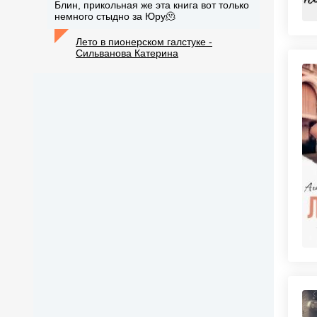
Блин, прикольная же эта книга вот только
немного стыдно за Юру🫠
Лето в пионерском галстуке -
Сильванова Катерина