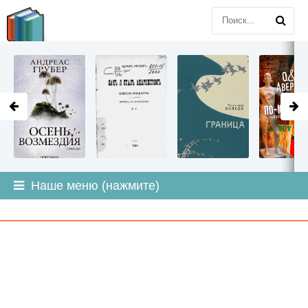
LITMIR
.ORG
Наше меню (нажмите)