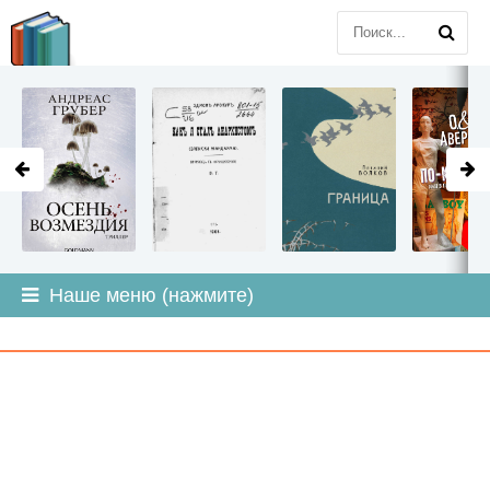
LITMIR
.ORG
Наше меню (нажмите)