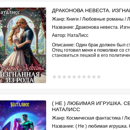
ДРАКОНОВА НЕВЕСТА. ИЗГНА
Жанр:
Книги
/
Любовные романы
/
Л
Название:
Драконова невеста. Изгн
Автор:
НатаЛисс
Описание:
Один брак должен был ст
Отец готовил меня к помолвке со с
становиться пешкой в его политичес
( НЕ ) ЛЮБИМАЯ ИГРУШКА. 
НАТАЛИСС
Жанр:
Космическая фантастика
/
Лю
Название:
( Не ) любимая игрушка