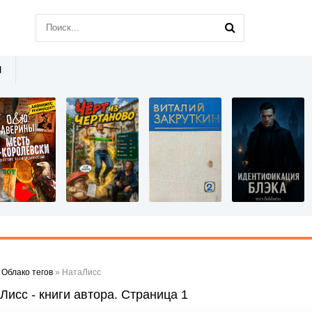
Ы
»
Облако тегов
» НатаЛисс
Лисс - книги автора. Страница 1