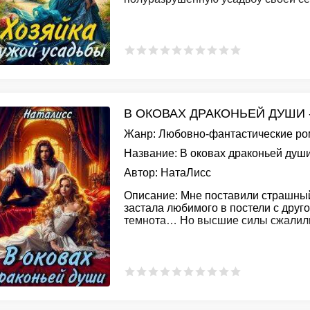
В ОКОВАХ ДРАКОНЬЕЙ ДУШИ 
Жанр:
Любовно-фантастические р
Название:
В оковах драконьей душ
Автор:
НатаЛисс
Описание:
Мне поставили страшный
застала любимого в постели с друг
темнота… Но высшие силы сжалили