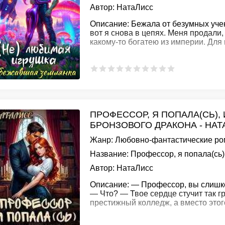
Автор:
НатаЛисс
Описание:
Бежала от безумных учен
вот я снова в цепях. Меня продали,
какому-то богатею из империи. Для 
ПРОФЕССОР, Я ПОПАЛА(СЬ),
БРОНЗОВОГО ДРАКОНА - НА
Жанр:
Любовно-фантастические р
Название:
Профессор, я попала(сь)
Автор:
НатаЛисс
Описание:
— Профессор, вы слишком
— Что? — Твое сердце стучит так г
престижный колледж, а вместо этог