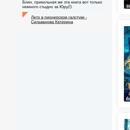
Блин, прикольная же эта книга вот только
немного стыдно за Юру🫠
Лето в пионерском галстуке -
Сильванова Катерина