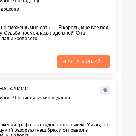
оманы
/
Попаданцы
 дракона
 не сможешь мне дать. — Я король, мне все под
у. Судьба посмеялась надо мной. Она
 лапы кровавого
ЧИТАТЬ ОНЛАЙН
 НАТАЛИСС
оманы
/
Периодические издания
женой графа, а сегодня стала никем. Узнав, что
здумий разорвал наш брак и отправил в
мьи, надеясь,