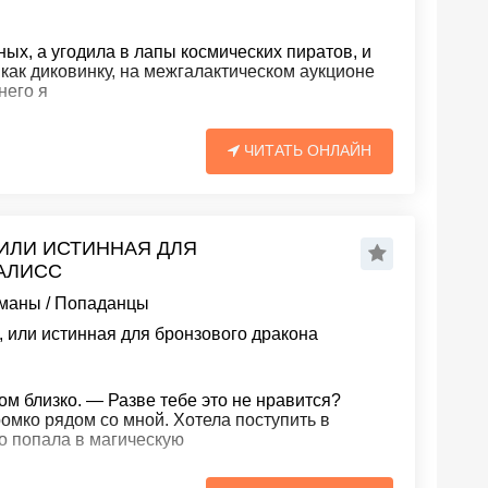
ых, а угодила в лапы космических пиратов, и
 как диковинку, на межгалактическом аукционе
него я
ЧИТАТЬ ОНЛАЙН
 ИЛИ ИСТИННАЯ ДЛЯ
ТАЛИСС
оманы
/
Попаданцы
, или истинная для бронзового дракона
 близко. — Разве тебе это не нравится?
ромко рядом со мной. Хотела поступить в
о попала в магическую