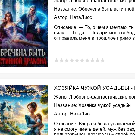
Жанр:
Любовно-фантастические р
Название:
Обречена быть истинной
Автор:
НатаЛисс
Описание:
— То, о чем я мечтаю, ты
силу. — Тогда… Подари мне свобод
отправила меня в прошлое прямо в
ХОЗЯЙКА ЧУЖОЙ УСАДЬБЫ -
Жанр:
Любовно-фантастические р
Название:
Хозяйка чужой усадьбы
Автор:
НатаЛисс
Описание:
Вчера я была уважаемой 
я не смогу иметь детей, муж без ра
полуразрушенную усадьбу своей се