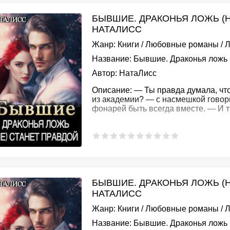
БЫВШИЕ. ДРАКОНЬЯ ЛОЖЬ (Н
НАТАЛИСС
Жанр:
Книги
/
Любовные романы
/
Л
Название:
Бывшие. Драконья ложь (
Автор:
НатаЛисс
Описание:
— Ты правда думала, что
из академии? — с насмешкой говор
фонарей быть всегда вместе. — И 
БЫВШИЕ. ДРАКОНЬЯ ЛОЖЬ (Н
НАТАЛИСС
Жанр:
Книги
/
Любовные романы
/
Л
Название:
Бывшие. Драконья ложь (