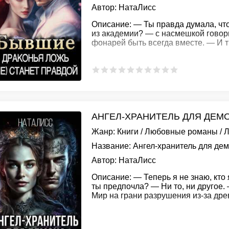
Автор:
НатаЛисс
Описание:
— Ты правда думала, что
из академии? — с насмешкой говор
фонарей быть всегда вместе. — И 
АНГЕЛ-ХРАНИТЕЛЬ ДЛЯ ДЕМО
Жанр:
Книги
/
Любовные романы
/
Л
Название:
Ангел-хранитель для де
Автор:
НатаЛисс
Описание:
— Теперь я не знаю, кто
ты предпочла? — Ни то, ни другое.
Мир на грани разрушения из-за др